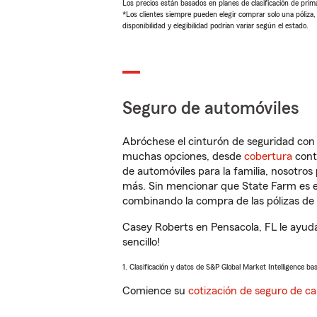
Los precios están basados en planes de clasificación de primas
*Los clientes siempre pueden elegir comprar solo una póliza
disponibilidad y elegibilidad podrían variar según el estado.
Seguro de automóviles
Abróchese el cinturón de seguridad co
muchas opciones, desde
cobertura
con
de automóviles para la familia, nosotro
más. Sin mencionar que State Farm es e
combinando la compra de las pólizas de 
Casey Roberts en Pensacola, FL le ayud
sencillo!
1. Clasificación y datos de S&P Global Market Intelligence ba
Comience su
cotización de seguro de ca