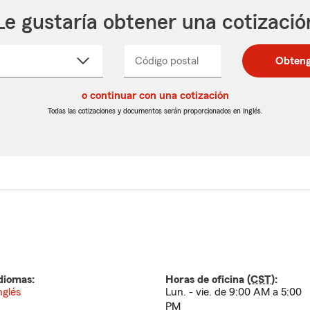
Le gustaría obtener una cotizació
cione
Código postal
Ingresa
Ingresa
Obteng
_____
un
un
re
código
código
cto
o continuar con una cotización
postal
postal
de
de
Todas las cotizaciones y documentos serán proporcionados en inglés.
egable
5
5
dígitos
dígitos
diomas:
Horas de oficina (
CST
):
nglés
Lun. - vie. de 9:00 AM a 5:00
PM