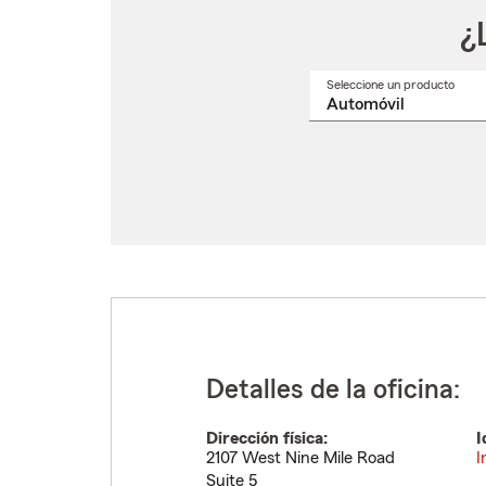
¿
Seleccione un producto
Selec
un
nomb
de
produ
del
menú
despl
Detalles de la oficina:
Dirección física:
I
2107 West Nine Mile Road
I
Suite 5