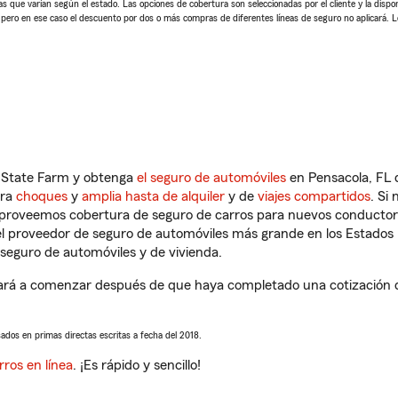
 que varían según el estado. Las opciones de cobertura son seleccionadas por el cliente y la disponib
, pero en ese caso el descuento por dos o más compras de diferentes líneas de seguro no aplicará. 
n State Farm y obtenga
el seguro de automóviles
en Pensacola, FL 
tra
choques
y
amplia hasta de alquiler
y de
viajes compartidos
. Si
s proveemos cobertura de seguro de carros para nuevos conductores
l proveedor de seguro de automóviles más grande en los Estados
seguro de automóviles y de vivienda.
ará a comenzar después de que haya completado una cotización de 
sados en primas directas escritas a fecha del 2018.
rros en línea
. ¡Es rápido y sencillo!