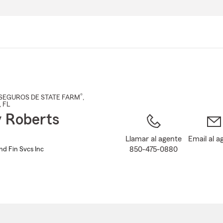
Pasar
al
contenido
principal
®
SEGUROS DE STATE FARM
,
, FL
 Roberts
Llamar al agente
Email al a
850-475-0880
nd Fin Svcs Inc