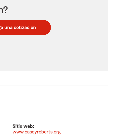
n?
a una cotización
Sitio web:
www.caseyroberts.org