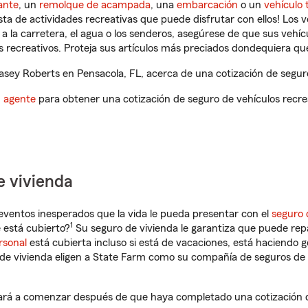
ante
, un
remolque de acampada
, una
embarcación
o un
vehículo 
ista de actividades recreativas que puede disfrutar con ellos! Los 
a la carretera, el agua o los senderos, asegúrese de que sus vehí
 recreativos. Proteja sus artículos más preciados dondequiera qu
ey Roberts en Pensacola, FL, acerca de una cotización de seguro
n agente
para obtener una cotización de seguro de vehículos recre
e vivienda
eventos inesperados que la vida le pueda presentar con el
seguro 
1
 está cubierto?
Su seguro de vivienda le garantiza que puede rep
rsonal
está cubierta incluso si está de vacaciones, está haciendo g
de vivienda eligen a State Farm como su compañía de seguros de 
ará a comenzar después de que haya completado una cotización de