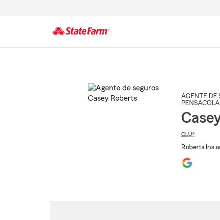
Comienzo
del
contenido
principal
AGENTE DE 
PENSACOLA
Casey
CLU®
Roberts Ins a